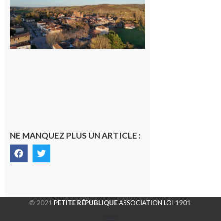
médecin
généraliste
dans la cité
gersoise
6 août 2026
NE MANQUEZ PLUS UN ARTICLE :
© 2021
PETITE RÉPUBLIQUE
ASSOCIATION LOI 1901