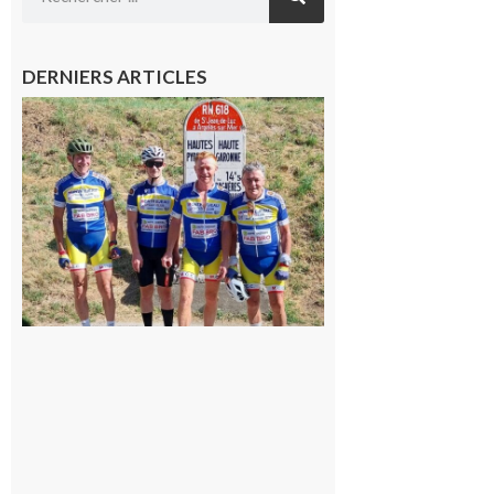
DERNIERS ARTICLES
Montréjeau
: Les sorties
du
Montréjeau
cyclo club
8 août 2026