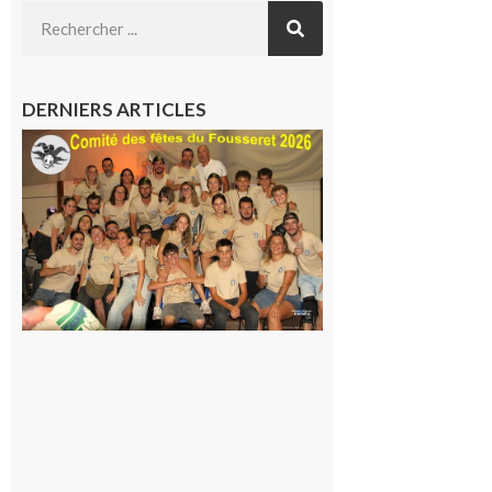
DERNIERS ARTICLES
Le
Fousseret :
la Fête de
la Saint-
Pierre est
terminée,
les Vikings
sont
rentrés
chez eux
6 août 2026