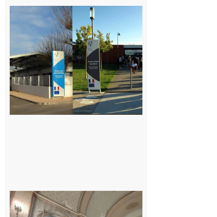
Mairie de
Carbonne
recrute :
Cuisinier·ère
7 août 2026
Pas de
célébration
du 15 août