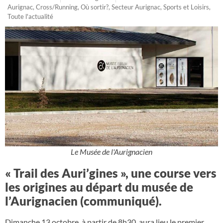
Aurignac
,
Cross/Running
,
Où sortir?
,
Secteur Aurignac
,
Sports et Loisirs
,
Toute l'actualité
Le Musée de l'Aurignacien
« Trail des Auri’gines », une course vers
les origines au départ du musée de
l’Aurignacien (communiqué).
Dimanche 13 octobre, à partir de 8h30, aura lieu le premier