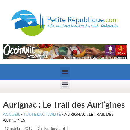
Aurignac : Le Trail des Auri’gines
ACCUEIL
»
TOUTE L’ACTUALITÉ
»
AURIGNAC : LE TRAIL DES
AURI’GINES
12 octobre 2019
Carine Burghard