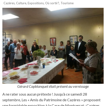
Cazères
,
Culture
,
Expositions
,
Où sortir?
,
Tourisme
Gérard Capblanquet était présent au vernissage
A ne rater sous aucun prétexte ! Jusqu’à ce samedi 28
septembre, Les « Amis du Patrimoine de Cazères » proposent
une formidable exposition à la Case de Montserrat : Cazères