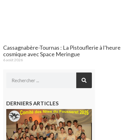
Cassagnabère-Tournas : La Pistouflerie à l’heure
cosmique avec Space Meringue
6 août 2026
DERNIERS ARTICLES
Le
Fousseret :
la Fête de
la Saint-
Pierre est