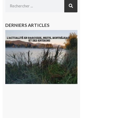
DERNIERS ARTICLES
L’actualité
et les
sorties en
Barousse,
Neste,
Montréjeau
et ses
environs
9 août 2026