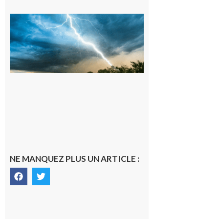
09/08/26 :
Vigilance
météorologique
orange pour
orages sur le
département de
la Haute-
Garonne
9 août 2026
NE MANQUEZ PLUS UN ARTICLE :