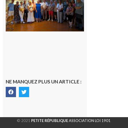
jours de
fête au
rythme
de la
Saint-
Laurent
10 août
2026
NE MANQUEZ PLUS UN ARTICLE :
© 2021
PETITE RÉPUBLIQUE
ASSOCIATION LOI 1901