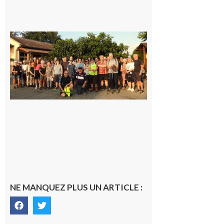
Saint-
Araille :
la
dernière
rando à
la
fraîche
de la
saison
était à
Cazac
8 août
2026
NE MANQUEZ PLUS UN ARTICLE :