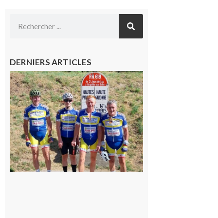
DERNIERS ARTICLES
Montréjeau
: Les sorties
du
Montréjeau
cyclo club
8 août 2026