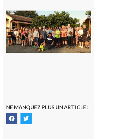
Saint-
Araille :
la
dernière
rando à
la
fraîche
de la
saison
était à
Cazac
8 août
2026
NE MANQUEZ PLUS UN ARTICLE :