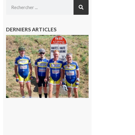
DERNIERS ARTICLES
Montréjeau
: Les sorties
du
Montréjeau
cyclo club
8 août 2026