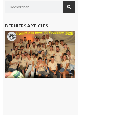
DERNIERS ARTICLES
Le
Fousseret :
la Fête de
la Saint-
Pierre est
terminée,
les Vikings
sont
rentrés
chez eux
6 août 2026