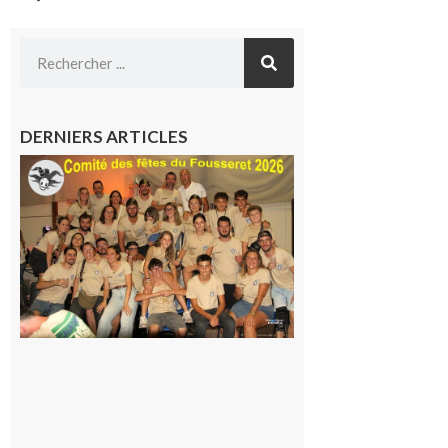
DERNIERS ARTICLES
Le
Fousseret :
la Fête de
la Saint-
Pierre est
terminée,
les Vikings
sont
rentrés
chez eux
6 août 2026