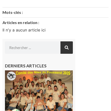
Mots-clés :
Articles en relation :
Il n'y a aucun article ici
DERNIERS ARTICLES
Le
Fousseret :
la Fête de
la Saint-
Pierre est
terminée,
les Vikings
sont
rentrés