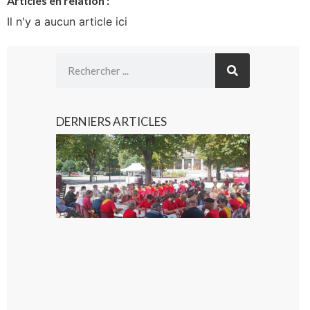
Articles en relation :
Il n'y a aucun article ici
DERNIERS ARTICLES
Hesta
Gascona
de
Luchon
c’est la
fête de
tous !
Dès le
vendredi
14 août
au soir.
8 août
2026