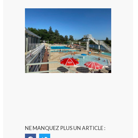
Boulogne-
sur-Gesse :
Une
convention
entre la
Mairie et
le Collège
pour la
piscine
8 août 2026
NE MANQUEZ PLUS UN ARTICLE :