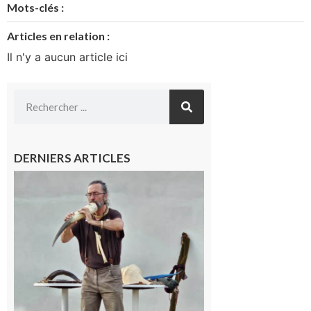
Mots-clés :
Articles en relation :
Il n'y a aucun article ici
DERNIERS ARTICLES
Aurignac :
Flûtes
ancestrales
et
observation
céleste au
Musée de
l’Aurignacien
pour un
voyage hors
du temps