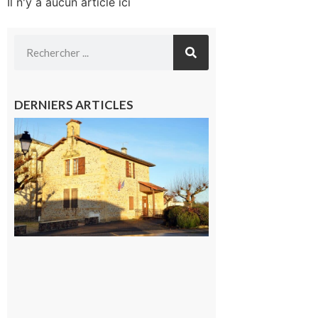
Il n'y a aucun article ici
DERNIERS ARTICLES
Franquevielle
: La fête au
village !
7 août 2026