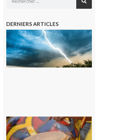
DERNIERS ARTICLES
09/08/26 :
Vigilance
météorologique
orange pour
orages sur le
département de
la Haute-
Garonne
9 août 2026
Latoue :
Initiation
à la
batucada,