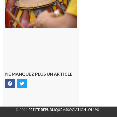
pour
apprendre
les
rythmes
brésiliens
avec
Lacunapa
9 août 2026
NE MANQUEZ PLUS UN ARTICLE :
© 2021
PETITE RÉPUBLIQUE
ASSOCIATION LOI 1901