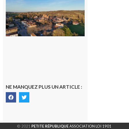
Un
nouveau
médecin
généraliste
dans la cité
gersoise
6 août 2026
NE MANQUEZ PLUS UN ARTICLE :
© 2021
PETITE RÉPUBLIQUE
ASSOCIATION LOI 1901