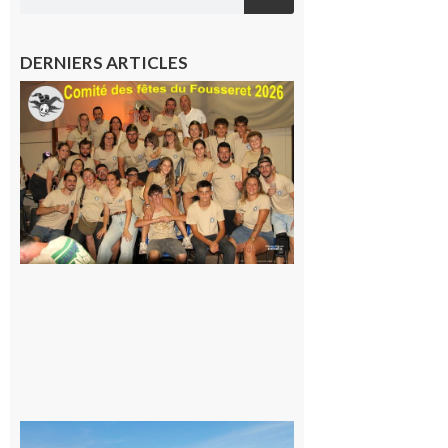
DERNIERS ARTICLES
Le
Fousseret :
la Fête de
la Saint-
Pierre est
terminée,
les Vikings
sont
rentrés
chez eux
6 août 2026
Simorre :