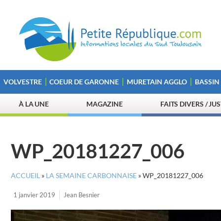
VOLVESTRE
COEUR DE GARONNE
MURETAIN AGGLO
BASSIN
À LA UNE
MAGAZINE
FAITS DIVERS / JU
WP_20181227_006
ACCUEIL
»
LA SEMAINE CARBONNAISE
»
WP_20181227_006
1 janvier 2019
Jean Besnier