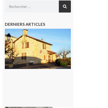
DERNIERS ARTICLES
Franquevielle
: La fête au
village !
7 août 2026