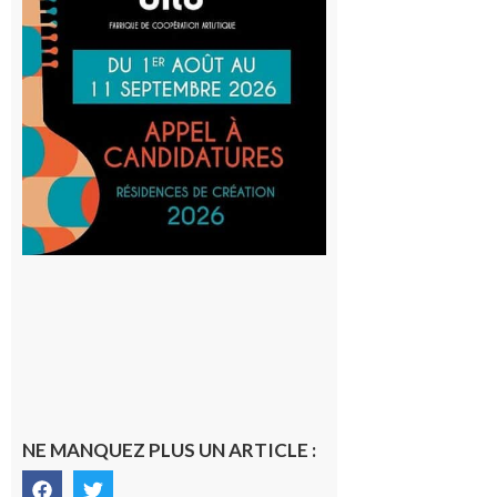
Cafetière
participe
au projet
Musiques
actuelles
et Tiers-
lieux,
avec le
SilO
8 août 2026
NE MANQUEZ PLUS UN ARTICLE :