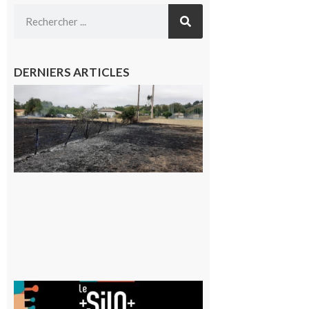
DERNIERS ARTICLES
Montesquieu-
Volvestre : la
commune
appelle à la
vigilance face
au risque
d’incendie
8 août 2026
Aurignac
: La