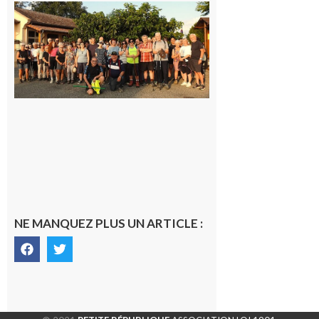
Saint-
Araille :
la
dernière
rando à
la
fraîche
de la
saison
était à
Cazac
8 août
2026
NE MANQUEZ PLUS UN ARTICLE :