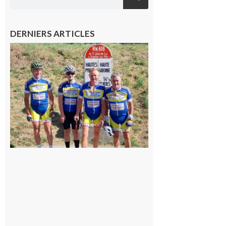
DERNIERS ARTICLES
Montréjeau
: Les sorties
du
Montréjeau
cyclo club
8 août 2026