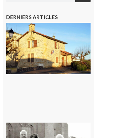
DERNIERS ARTICLES
Franquevielle
: La fête au
village !
7 août 2026
Rieux-
Volvestre
« Canaletto »