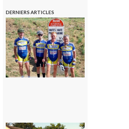
DERNIERS ARTICLES
Montréjeau
: Les sorties
du
Montréjeau
cyclo club
8 août 2026
Saint-