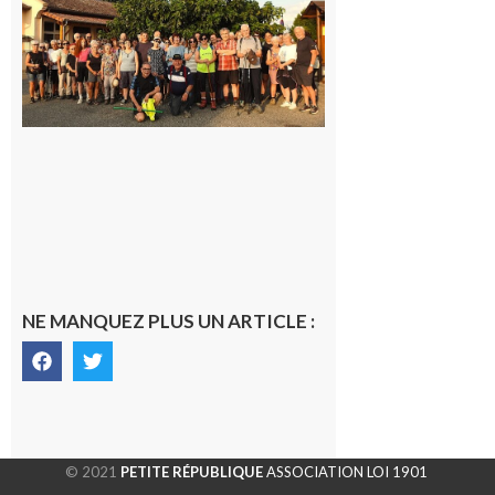
Araille :
la
dernière
rando à
la
fraîche
de la
saison
était à
Cazac
8 août
2026
NE MANQUEZ PLUS UN ARTICLE :
© 2021
PETITE RÉPUBLIQUE
ASSOCIATION LOI 1901