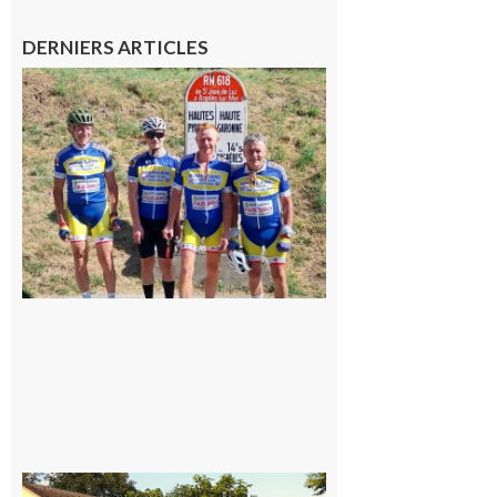
DERNIERS ARTICLES
Montréjeau
: Les sorties
du
Montréjeau
cyclo club
8 août 2026
Saint-