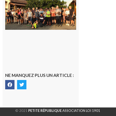
Araille :
la
dernière
rando à
la
fraîche
de la
saison
était à
Cazac
8 août
2026
NE MANQUEZ PLUS UN ARTICLE :
© 2021
PETITE RÉPUBLIQUE
ASSOCIATION LOI 1901