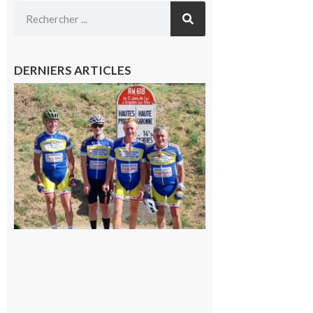
DERNIERS ARTICLES
Montréjeau
: Les sorties
du
Montréjeau
cyclo club
8 août 2026