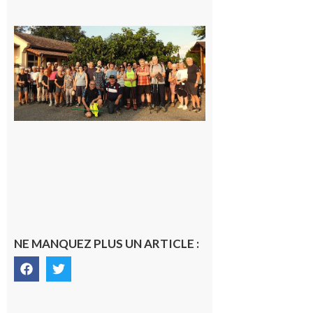
Saint-
Araille :
la
dernière
rando à
la
fraîche
de la
saison
était à
Cazac
8 août
2026
NE MANQUEZ PLUS UN ARTICLE :