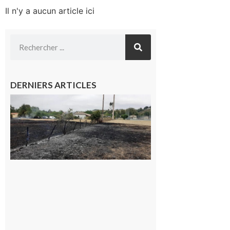
Il n'y a aucun article ici
DERNIERS ARTICLES
Montesquieu-
Volvestre : la
commune
appelle à la
vigilance face
au risque
d’incendie
8 août 2026