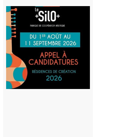
Aurignac
: La
Cafetière
participe
au projet
Musiques
actuelles
et Tiers-
lieux,
avec le
SilO
8 août 2026