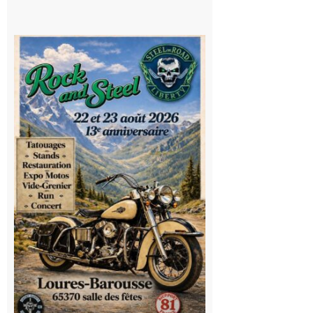
Loures-
Barousse :
Rock and
Steel : de
belles
mécaniques,
du rock, de
la
convivialité!
9 août 2026