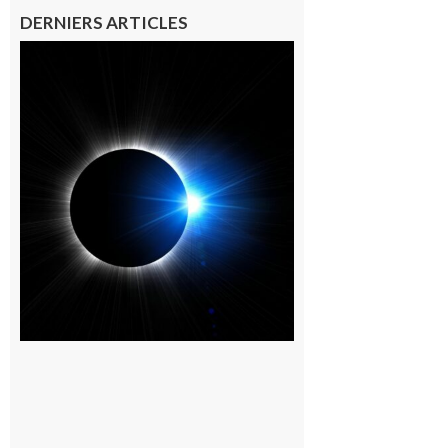
DERNIERS ARTICLES
Mondilhan :
Observer
ensemble
l’éclipse
solaire sur le
promontoire
du village
9 août 2026