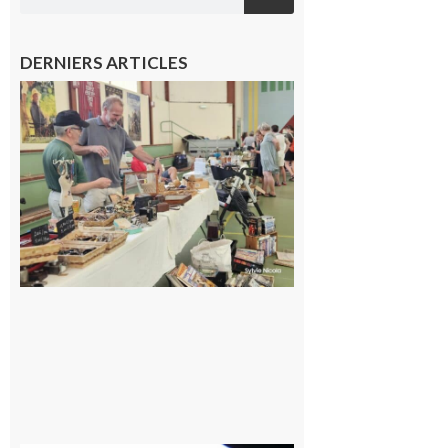
DERNIERS ARTICLES
L’Isle-en-
Dodon :
Une nuit
d’été
mémorable
pour les 30
ans du
Festival
Cinéma
dans les
Coteaux
10 août 2026