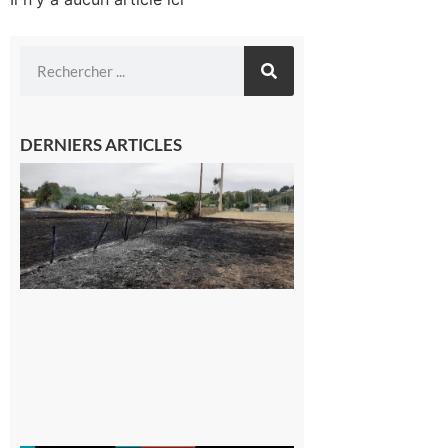
DERNIERS ARTICLES
Montesquieu-
Volvestre : la
commune
appelle à la
vigilance face
au risque
d’incendie
8 août 2026