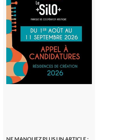
Aurignac
: La
Cafetière
participe
au projet
Musiques
actuelles
et Tiers-
lieux,
avec le
SilO
8 août 2026
NE MANQUEZ PLUS UN ARTICLE :