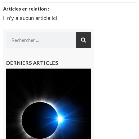
Articles en relation :
Il n'y a aucun article ici
DERNIERS ARTICLES
Mondilhan :
Observer
ensemble
l’éclipse
solaire sur le
promontoire
du village
9 août 2026