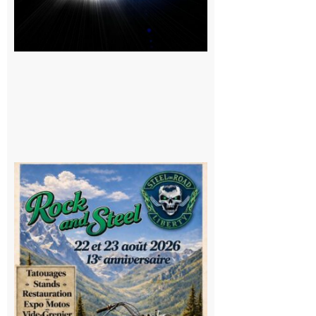
Loures-
Barousse :
Rock and
Steel : de
belles
mécaniques,
du rock, de
la
convivialité!
9 août 2026