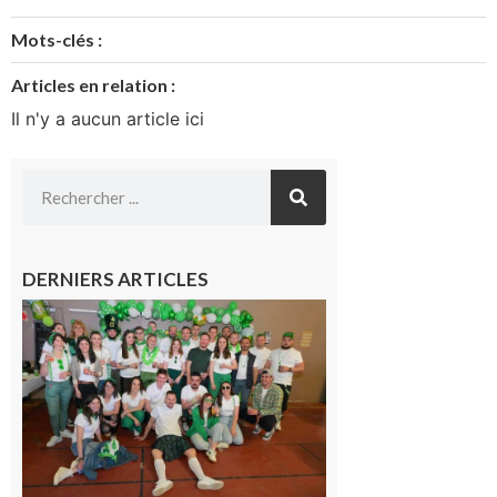
Mots-clés :
Articles en relation :
Il n'y a aucun article ici
DERNIERS ARTICLES
Boulogne-
sur-Gesse :
Quatre jours
de fête avec
le Comité, un
programme
exceptionnel
6 août 2026