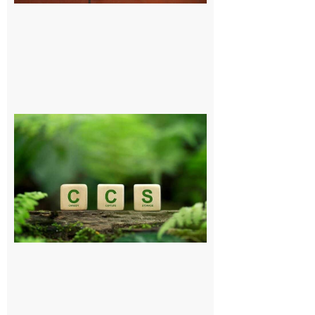
Comminges
et Piémont
Pyrénéen :
Consultation
publique sur
le projet de
stockage
souterrain
de CO2
5 août 2026