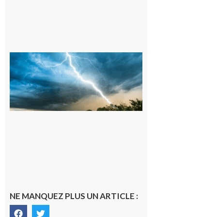
09/08/26 :
Vigilance
météorologique
orange pour
orages sur le
département de
la Haute-
Garonne
9 août 2026
NE MANQUEZ PLUS UN ARTICLE :