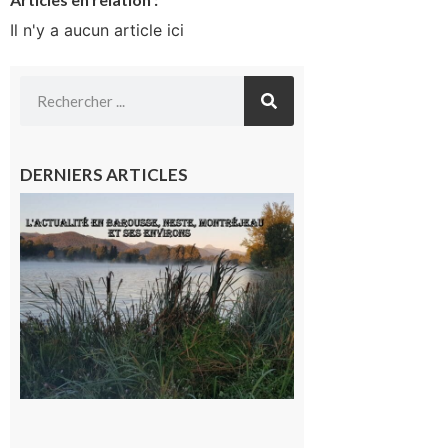
Il n'y a aucun article ici
DERNIERS ARTICLES
L’actualité
et les
sorties en
Barousse,
Neste,
Montréjeau
et ses
environs
9 août 2026