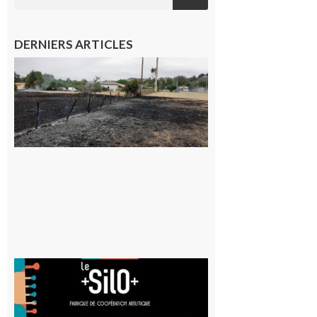
DERNIERS ARTICLES
Montesquieu-
Volvestre : la
commune
appelle à la
vigilance face
au risque
d’incendie
8 août 2026
Aurignac
: La
Cafetière
participe