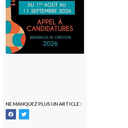
au projet
Musiques
actuelles
et Tiers-
lieux,
avec le
SilO
8 août 2026
NE MANQUEZ PLUS UN ARTICLE :