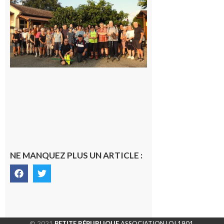
Saint-
Araille :
la
dernière
rando à
la
fraîche
de la
saison
était à
Cazac
8 août
2026
NE MANQUEZ PLUS UN ARTICLE :
© 2021
PETITE RÉPUBLIQUE
ASSOCIATION LOI 1901