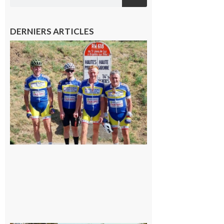
DERNIERS ARTICLES
Montréjeau
: Les sorties
du
Montréjeau
cyclo club
8 août 2026