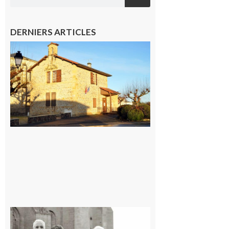
DERNIERS ARTICLES
Franquevielle
: La fête au
village !
7 août 2026
Rieux-
Volvestre