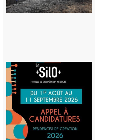
au risque
d’incendie
8 août 2026
Aurignac
: La
Cafetière
participe
au projet
Musiques
actuelles
et Tiers-
lieux,
avec le
SilO
8 août 2026