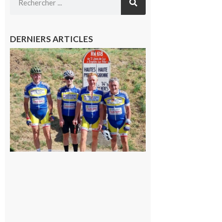
DERNIERS ARTICLES
Montréjeau
: Les sorties
du
Montréjeau
cyclo club
8 août 2026