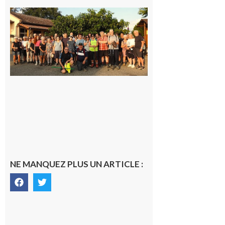
Saint-
Araille :
la
dernière
rando à
la
fraîche
de la
saison
était à
Cazac
8 août
2026
NE MANQUEZ PLUS UN ARTICLE :