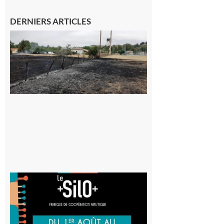
DERNIERS ARTICLES
Montesquieu-
Volvestre : la
commune
appelle à la
vigilance face
au risque
d’incendie
8 août 2026
Aurignac
: La
Cafetière
participe
au projet