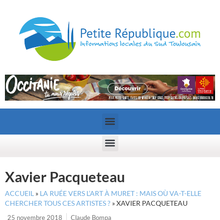
Xavier Pacqueteau
ACCUEIL
»
LA RUÉE VERS L’ART À MURET : MAIS OÙ VA-T-ELLE
CHERCHER TOUS CES ARTISTES ?
»
XAVIER PACQUETEAU
25 novembre 2018
Claude Bompa