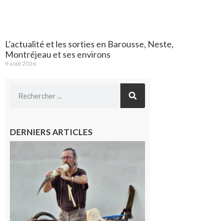
L’actualité et les sorties en Barousse, Neste,
Montréjeau et ses environs
9 août 2026
DERNIERS ARTICLES
Aurignac :
Flûtes
ancestrales
et
observation
céleste au
Musée de
l’Aurignacien
pour un