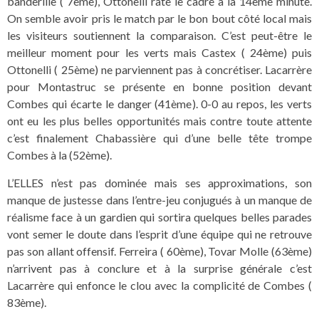
banderille ( 7ème), Ottonelli rate le cadre à la 14ème minute.
On semble avoir pris le match par le bon bout côté local mais
les visiteurs soutiennent la comparaison. C’est peut-être le
meilleur moment pour les verts mais Castex ( 24ème) puis
Ottonelli ( 25ème) ne parviennent pas à concrétiser. Lacarrère
pour Montastruc se présente en bonne position devant
Combes qui écarte le danger (41ème). 0-0 au repos, les verts
ont eu les plus belles opportunités mais contre toute attente
c’est finalement Chabassière qui d’une belle tête trompe
Combes à la (52ème).
L’ELLES n’est pas dominée mais ses approximations, son
manque de justesse dans l’entre-jeu conjugués à un manque de
réalisme face à un gardien qui sortira quelques belles parades
vont semer le doute dans l’esprit d’une équipe qui ne retrouve
pas son allant offensif. Ferreira ( 60ème), Tovar Molle (63ème)
n’arrivent pas à conclure et à la surprise générale c’est
Lacarrère qui enfonce le clou avec la complicité de Combes (
83ème).