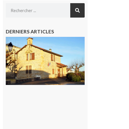
DERNIERS ARTICLES
Franquevielle
: La fête au
village !
7 août 2026