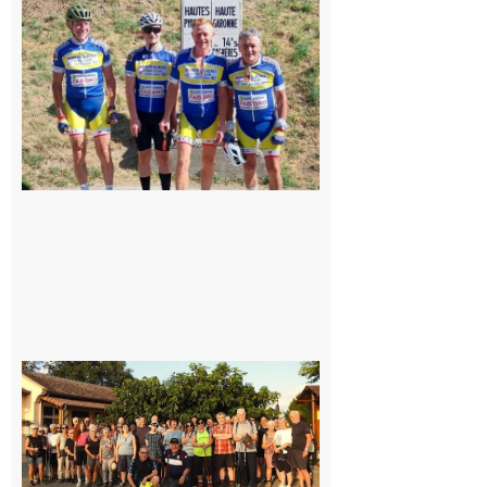
du
Montréjeau
cyclo club
8 août 2026
Saint-
Araille :
la
dernière
rando à
la