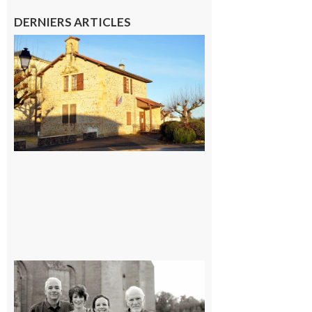
DERNIERS ARTICLES
Franquevielle
: La fête au
village !
7 août 2026
Rieux-
Volvestre
« Canaletto »
en concert !