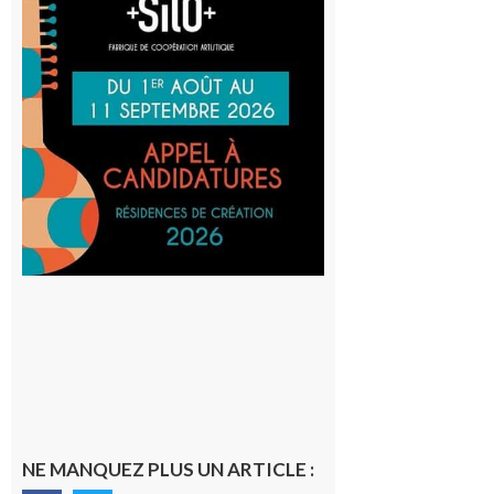
: La
Cafetière
participe
au projet
Musiques
actuelles
et Tiers-
lieux,
avec le
SilO
8 août 2026
NE MANQUEZ PLUS UN ARTICLE :