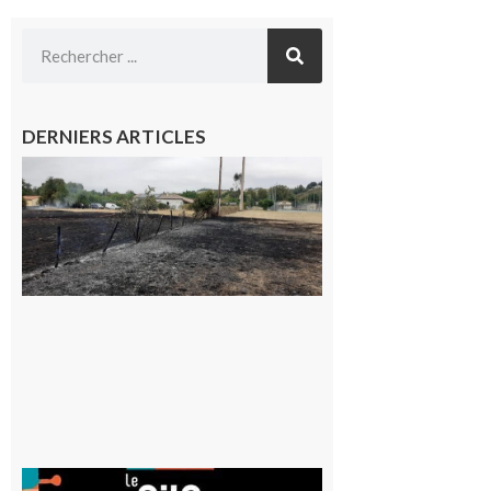
DERNIERS ARTICLES
Montesquieu-
Volvestre : la
commune
appelle à la
vigilance face
au risque
d’incendie
8 août 2026
Aurignac