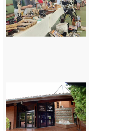
mémorable
pour les 30
ans du
Festival
Cinéma
dans les
Coteaux
10 août 2026
CinéCarbonne
10 août 2026