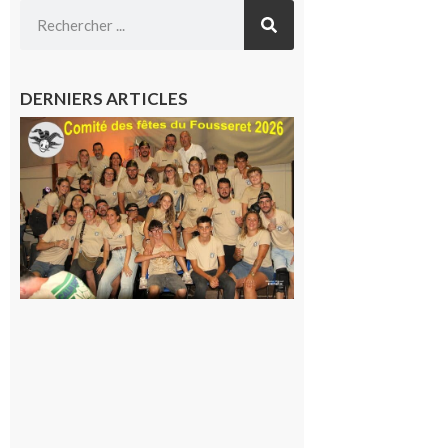
DERNIERS ARTICLES
Le
Fousseret :
la Fête de
la Saint-
Pierre est
terminée,
les Vikings
sont
rentrés
chez eux
6 août 2026