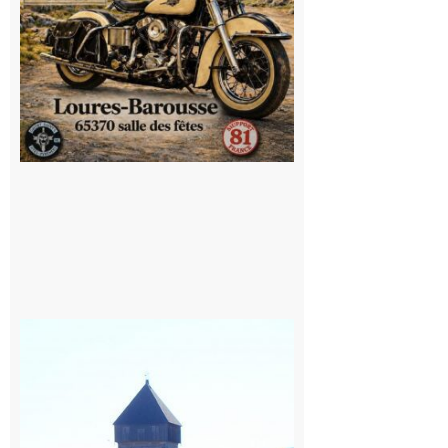
Saint
Bertrand de
Comminges
: 1ère
édition du
village des
patrimoines