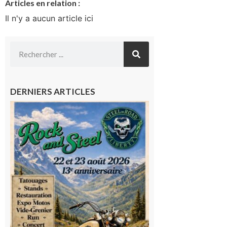
Articles en relation :
Il n'y a aucun article ici
DERNIERS ARTICLES
Loures-
Barousse :
Rock and
Steel : de
belles
mécaniques,
du rock, de
la
convivialité!
9 août 2026