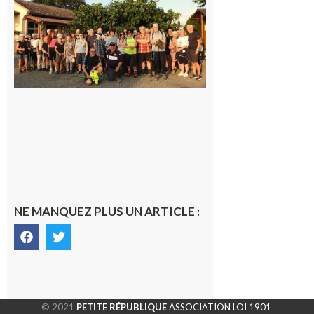
Araille :
la
dernière
rando à
la
fraîche
de la
saison
était à
Cazac
8 août
2026
NE MANQUEZ PLUS UN ARTICLE :
© 2021
PETITE RÉPUBLIQUE
ASSOCIATION LOI 1901