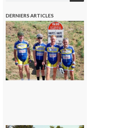
DERNIERS ARTICLES
Montréjeau
: Les sorties
du
Montréjeau
cyclo club
8 août 2026
Saint-