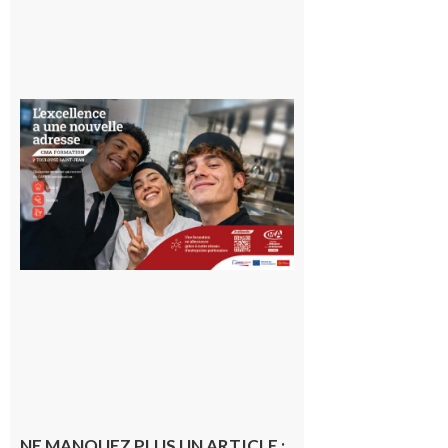
Ouverture
d’un CFA
en Haute-
Garonne
10 août 2026
NE MANQUEZ PLUS UN ARTICLE :