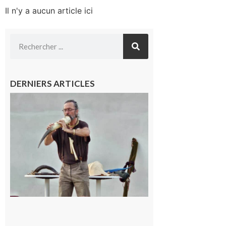
Il n'y a aucun article ici
DERNIERS ARTICLES
Aurignac :
Flûtes
ancestrales
et
observation
céleste au
Musée de
l’Aurignacien
pour un
voyage hors
du temps
10 août 2026