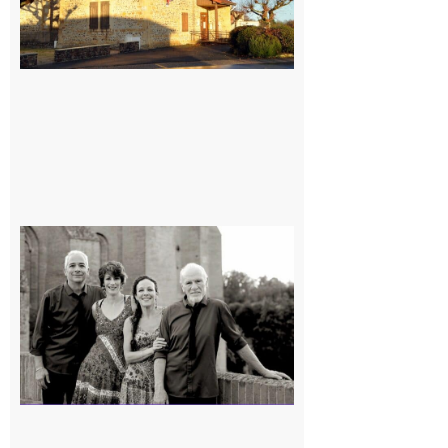
Rieux-
Volvestre
« Canaletto »
en concert !
7 août 2026