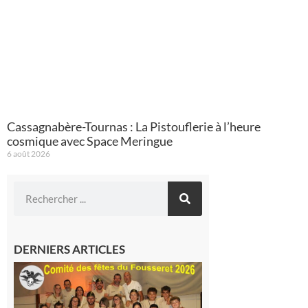
Cassagnabère-Tournas : La Pistouflerie à l’heure
cosmique avec Space Meringue
6 août 2026
DERNIERS ARTICLES
Le
Fousseret :
la Fête de
la Saint-